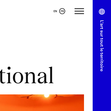
EN
FR
L'art sur tout le territoire
tional