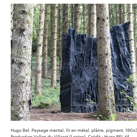
Hugo Bel, Paysage mental, lit en métal, plâtre, pigment, 19
Production Vallon du Villaret (Lozère), Crédit : Hugo BEL.tif