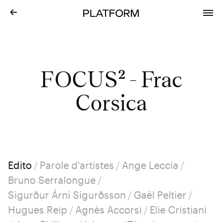
FOCUS² - Frac
Corsica
Edito
/
Parole d'artistes
/
Ange Leccia
/
Bruno Serralongue
/
Sigurður Árni Sigurðsson
/
Gaël Peltier
/
Hugues Reip
/
Agnès Accorsi
/
Elie Cristiani