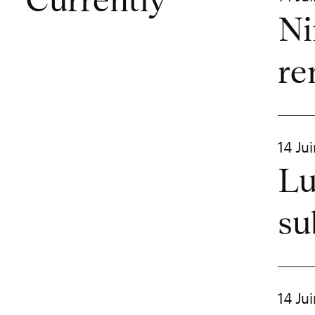
Currently
Ni
re
14 Ju
Lu
su
14 Ju