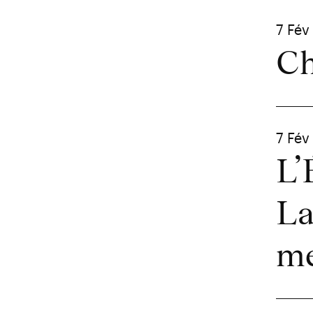
7 Fév
Ch
7 Fév
L’
La
m