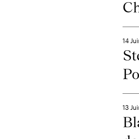
Ch
14 Ju
St
Po
13 Ju
Bl