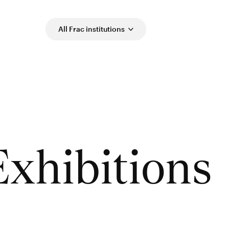
All Frac institutions
Exhibitions