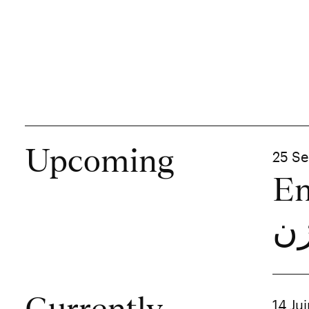
Upcoming
25 S
En
زن
14 Ju