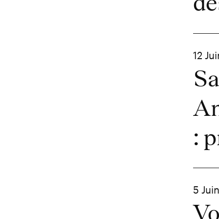
de
12 Ju
Sa
An
: 
5 Jui
Vo