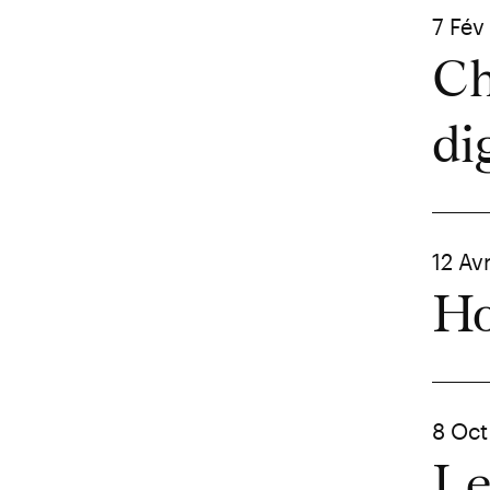
7 Fév
Ch
di
12 Av
Ho
8 Oct
Le