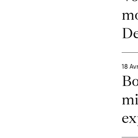
mo
De
18 Av
Bo
mi
ex